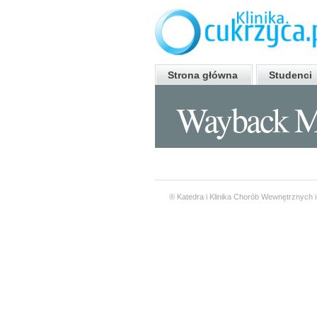
Strona główna
Studenci
Wayback M
® Katedra i Klinika Chorób Wewnętrznych i