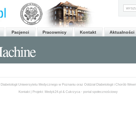
Pacjenci
Pracownicy
Kontakt
Aktualności
achine
 Diabetologii Uniwersytetu Medycznego w Poznaniu oraz Oddział Diabetologii i Chorób Wewn
Kontakt
| Projekt:
Medyk24.pl
&
Cukrzyca - portal społecznościowy