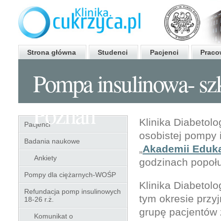
Strona główna
Studenci
Pacjenci
Praco
Pompa insulinowa- szk
Poznań
Klinika Diabetol
Pacjenci
osobistej pompy 
Badania naukowe
„
Akademii Eduka
Ankiety
godzinach popoł
Pompy dla ciężarnych-WOŚP
Klinika Diabetolo
Refundacja pomp insulinowych
tym okresie prz
18-26 r.ż.
grupę pacjentów 
Komunikat o