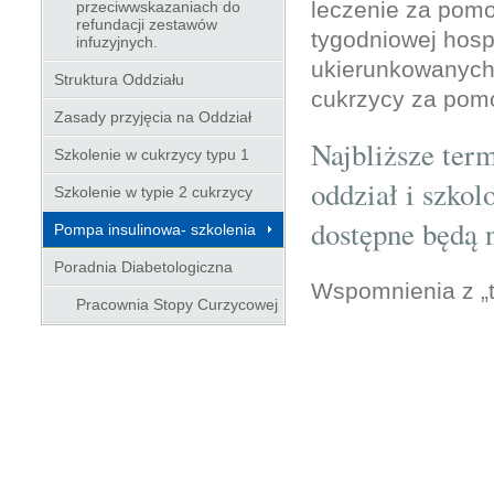
leczenie za pomo
przeciwwskazaniach do
refundacji zestawów
tygodniowej hospi
infuzyjnych.
ukierunkowanych 
Struktura Oddziału
cukrzycy za pomo
Zasady przyjęcia na Oddział
Najbliższe term
Szkolenie w cukrzycy typu 1
oddział i szko
Szkolenie w typie 2 cukrzycy
dostępne będą n
Pompa insulinowa- szkolenia
Poradnia Diabetologiczna
Wspomnienia z „
Pracownia Stopy Curzycowej